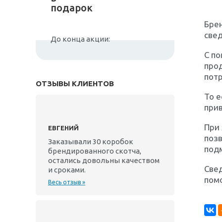
подарок
Брен
свед
До конца акции:
С п
прод
пот
ОТЗЫВЫ КЛИЕНТОВ
То е
прив
При
ЕВГЕНИЙ
позв
Заказывали 30 коробок
под
брендированного скотча,
остались довольны качеством
Свед
и сроками.
пом
Весь отзыв »