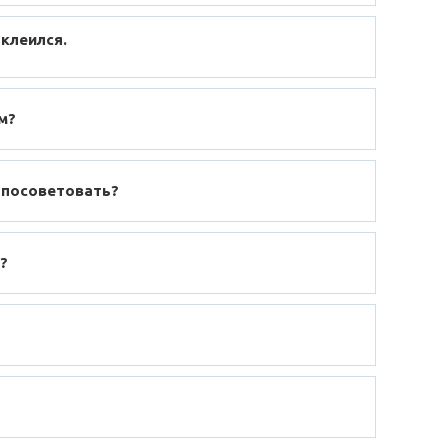
 клеился.
м?
 посоветовать?
?