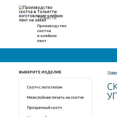
Тольятти
Производство
скотча
и клейких
лент
ВЫБЕРИТЕ ИЗДЕЛИЕ
Глав
С
Скотч с логотипом
У
Межслойная печать на скотче
Прозрачный скотч