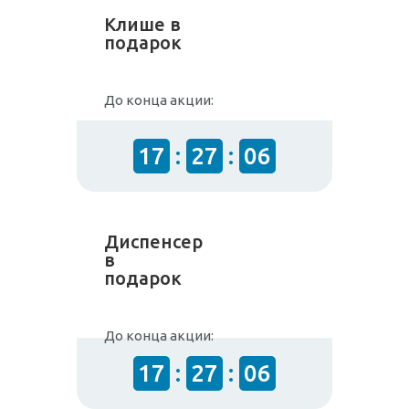
Клише в
подарок
До конца акции:
17
:
27
:
06
Диспенсер
в
подарок
До конца акции:
17
:
27
:
06